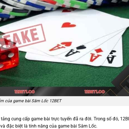
ểm của game bài Sâm Lốc 12BET
n tảng cung cấp game bài trực tuyến đã ra đời. Trong số đó, 12
ụ và đặc biệt là tính năng của game bài Sâm Lốc.