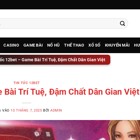
CASINO
GAME BÀI
NỔ HŨ
THỂ THAO
XỔ SỐ
KHUYẾN MÃI
HƯ
c 12bet – Game Bài Trí Tuệ, Đậm Chất Dân Gian Việt
TIN TỨC 12BET
Bài Trí Tuệ, Đậm Chất Dân Gian Việt
G VÀO
10 THÁNG 7, 2025
BỞI
ADMIN