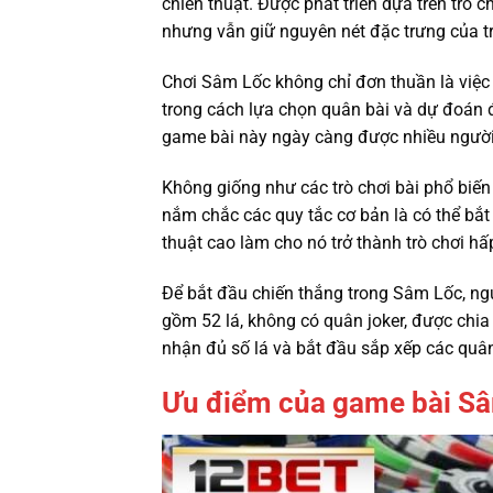
chiến thuật. Được phát triển dựa trên trò 
nhưng vẫn giữ nguyên nét đặc trưng của tr
Chơi Sâm Lốc không chỉ đơn thuần là việc đ
trong cách lựa chọn quân bài và dự đoán đố
game bài này ngày càng được nhiều người 
Không giống như các trò chơi bài phổ biến 
nắm chắc các quy tắc cơ bản là có thể bắt 
thuật cao làm cho nó trở thành trò chơi h
Để bắt đầu chiến thắng trong Sâm Lốc, ngườ
gồm 52 lá, không có quân joker, được chia
nhận đủ số lá và bắt đầu sắp xếp các quâ
Ưu điểm của game bài S