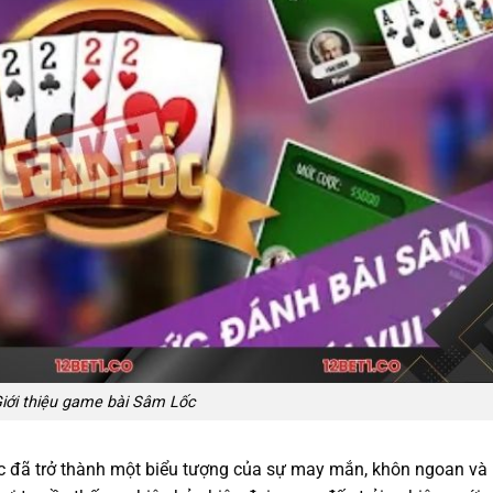
iới thiệu game bài Sâm Lốc
c đã trở thành một biểu tượng của sự may mắn, khôn ngoan và