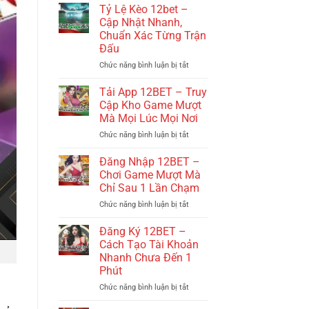
Tích
Kèo
Tỷ Lệ Kèo 12bet –
Góc
12bet
Cập Nhật Nhanh,
Nhìn
–
Chuẩn Xác Từng Trận
Từ
Kinh
Đấu
Cao
Nghiệm
Thủ
Phân
ở
Chức năng bình luận bị tắt
Tích
Tỷ
Kèo
Lệ
Tải App 12BET – Truy
Cho
Kèo
Cập Kho Game Mượt
Người
12bet
Mà Mọi Lúc Mọi Nơi
Mới
–
Chơi
ở
Chức năng bình luận bị tắt
Cập
Tải
Nhật
App
Nhanh,
Đăng Nhập 12BET –
12BET
Chuẩn
Chơi Game Mượt Mà
–
Xác
Chỉ Sau 1 Lần Chạm
Truy
Từng
ở
Chức năng bình luận bị tắt
Cập
Trận
Đăng
Kho
Đấu
Nhập
Game
Đăng Ký 12BET –
12BET
Mượt
Cách Tạo Tài Khoản
–
Mà
Nhanh Chưa Đến 1
Chơi
Mọi
Phút
Game
Lúc
Mượt
Mọi
ở
Chức năng bình luận bị tắt
Mà
Nơi
Đăng