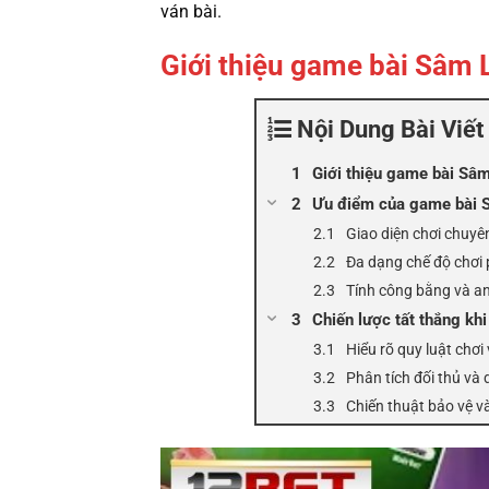
ván bài.
Giới thiệu game bài Sâm 
Nội Dung Bài Viết
Giới thiệu game bài Sâ
Ưu điểm của game bài
Giao diện chơi chuyê
Đa dạng chế độ chơi
Tính công bằng và a
Chiến lược tất thắng kh
Hiểu rõ quy luật chơ
Phân tích đối thủ và
Chiến thuật bảo vệ v
Kết luận