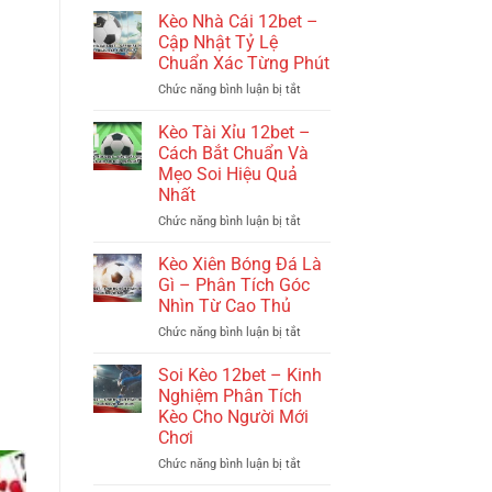
Mẹo
Chạm
Kèo Nhà Cái 12bet –
Soi
12bet
Cập Nhật Tỷ Lệ
Cầu
–
Chuẩn Xác Từng Phút
Hiệu
Cách
Quả
ở
Chức năng bình luận bị tắt
Chơi,
Nhất
Kèo
Mẹo
Nhà
Soi
Kèo Tài Xỉu 12bet –
Cái
Và
Cách Bắt Chuẩn Và
12bet
Xác
Mẹo Soi Hiệu Quả
–
Suất
Nhất
Cập
Trúng
Nhật
Cao
ở
Chức năng bình luận bị tắt
Tỷ
Kèo
Lệ
Tài
Kèo Xiên Bóng Đá Là
Chuẩn
Xỉu
Gì – Phân Tích Góc
Xác
12bet
Nhìn Từ Cao Thủ
Từng
–
Phút
ở
Chức năng bình luận bị tắt
Cách
Kèo
Bắt
Xiên
Chuẩn
Soi Kèo 12bet – Kinh
Bóng
Và
Nghiệm Phân Tích
Đá
Mẹo
Kèo Cho Người Mới
Là
Soi
Chơi
Gì
Hiệu
–
Quả
ở
Chức năng bình luận bị tắt
Phân
Nhất
Soi