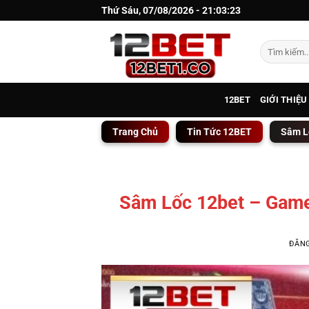
Bỏ
Thứ Sáu, 07/08/2026 - 21:03:24
qua
nội
dung
12BET
GIỚI THIỆU
Trang Chủ
Tin Tức 12BET
Sâm Lố
Sâm Lốc 12bet – Game 
ĐĂN