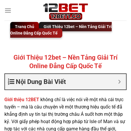
Bỏ
qua
nội
dung
Trang Chủ
Giới Thiệu 12bet – Nền Tảng Giải Trí
Online Đẳng Cấp Quốc Tế
Giới Thiệu 12bet – Nền Tảng Giải Trí
Online Đẳng Cấp Quốc Tế
Nội Dung Bài Viết
Giới thiệu 12BET
không chỉ là việc nói về một nhà cái trực
tuyến – mà là câu chuyện về một thương hiệu quốc tế đã
khẳng định uy tín tại thị trường châu Á suốt hơn một thập
kỷ. Với giấy phép hoạt động hợp pháp từ Isle of Man và sự
hợp tác với các nhà cung cấp game hàng đầu thế giới,