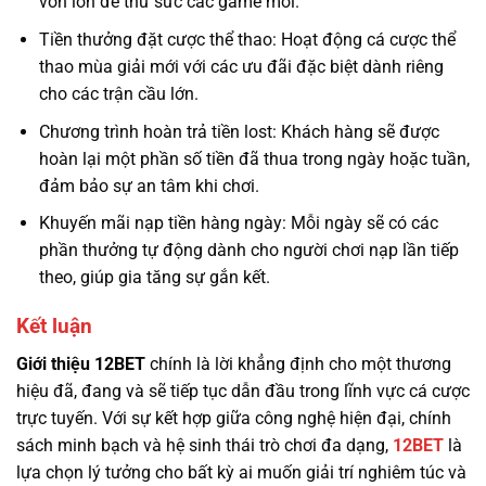
vốn lớn để thử sức các game mới.
Tiền thưởng đặt cược thể thao: Hoạt động cá cược thể
thao mùa giải mới với các ưu đãi đặc biệt dành riêng
cho các trận cầu lớn.
Chương trình hoàn trả tiền lost: Khách hàng sẽ được
hoàn lại một phần số tiền đã thua trong ngày hoặc tuần,
đảm bảo sự an tâm khi chơi.
Khuyến mãi nạp tiền hàng ngày: Mỗi ngày sẽ có các
phần thưởng tự động dành cho người chơi nạp lần tiếp
theo, giúp gia tăng sự gắn kết.
Kết luận
Giới thiệu 12BET
chính là lời khẳng định cho một thương
hiệu đã, đang và sẽ tiếp tục dẫn đầu trong lĩnh vực cá cược
trực tuyến. Với sự kết hợp giữa công nghệ hiện đại, chính
sách minh bạch và hệ sinh thái trò chơi đa dạng,
12BET
là
lựa chọn lý tưởng cho bất kỳ ai muốn giải trí nghiêm túc và