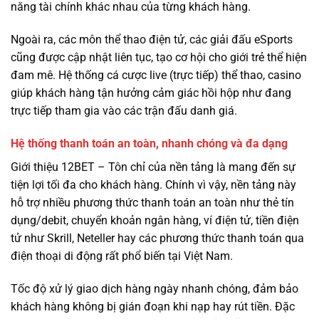
năng tài chính khác nhau của từng khách hàng.
Ngoài ra, các môn thể thao điện tử, các giải đấu eSports
cũng được cập nhật liên tục, tạo cơ hội cho giới trẻ thể hiện
đam mê. Hệ thống cá cược live (trực tiếp) thể thao, casino
giúp khách hàng tận hưởng cảm giác hồi hộp như đang
trực tiếp tham gia vào các trận đấu danh giá.
Hệ thống thanh toán an toàn, nhanh chóng và đa dạng
Giới thiệu 12BET – Tôn chỉ của nền tảng là mang đến sự
tiện lợi tối đa cho khách hàng. Chính vì vậy, nền tảng này
hỗ trợ nhiều phương thức thanh toán an toàn như thẻ tín
dụng/debit, chuyển khoản ngân hàng, ví điện tử, tiền điện
tử như Skrill, Neteller hay các phương thức thanh toán qua
điện thoại di động rất phổ biến tại Việt Nam.
Tốc độ xử lý giao dịch hàng ngày nhanh chóng, đảm bảo
khách hàng không bị gián đoạn khi nạp hay rút tiền. Đặc