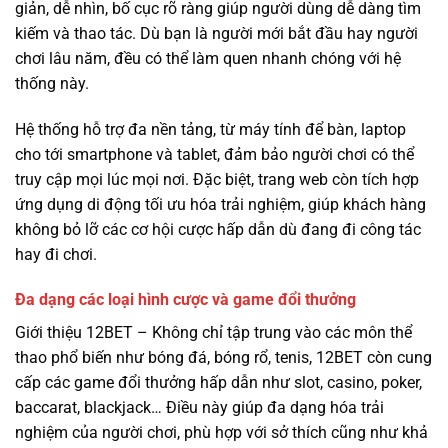
giản, dễ nhìn, bố cục rõ ràng giúp người dùng dễ dàng tìm
kiếm và thao tác. Dù bạn là người mới bắt đầu hay người
chơi lâu năm, đều có thể làm quen nhanh chóng với hệ
thống này.
Hệ thống hỗ trợ đa nền tảng, từ máy tính để bàn, laptop
cho tới smartphone và tablet, đảm bảo người chơi có thể
truy cập mọi lúc mọi nơi. Đặc biệt, trang web còn tích hợp
ứng dụng di động tối ưu hóa trải nghiệm, giúp khách hàng
không bỏ lỡ các cơ hội cược hấp dẫn dù đang đi công tác
hay đi chơi.
Đa dạng các loại hình cược và game đổi thưởng
Giới thiệu 12BET – Không chỉ tập trung vào các môn thể
thao phổ biến như bóng đá, bóng rổ, tenis, 12BET còn cung
cấp các game đổi thưởng hấp dẫn như slot, casino, poker,
baccarat, blackjack… Điều này giúp đa dạng hóa trải
nghiệm của người chơi, phù hợp với sở thích cũng như khả