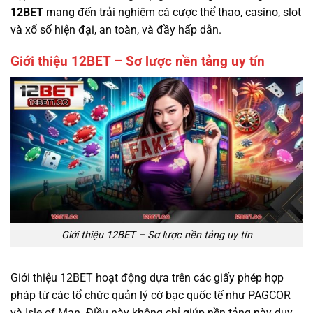
12BET
mang đến trải nghiệm cá cược thể thao, casino, slot
và xổ số hiện đại, an toàn, và đầy hấp dẫn.
Giới thiệu 12BET – Sơ lược nền tảng uy tín
Giới thiệu 12BET – Sơ lược nền tảng uy tín
Giới thiệu 12BET hoạt động dựa trên các giấy phép hợp
pháp từ các tổ chức quản lý cờ bạc quốc tế như PAGCOR
và Isle of Man. Điều này không chỉ giúp nền tảng này duy