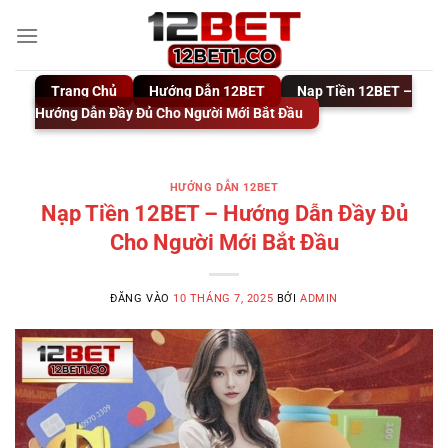
Bỏ
qua
nội
dung
Trang Chủ
Hướng Dẫn 12BET
Nạp Tiền 12BET –
Hướng Dẫn Đầy Đủ Cho Người Mới Bắt Đầu
HƯỚNG DẪN 12BET
Nạp Tiền 12BET – Hướng Dẫn Đầy Đủ
Cho Người Mới Bắt Đầu
ĐĂNG VÀO
10 THÁNG 7, 2025
BỞI
ADMIN