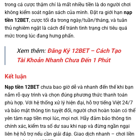
trong cá cược thậm chí là mất nhiều tiền là do người chơi
không kiểm soát ngân sách của mình. Đặt ra giới hạn
nạp
tiền 12BET
, cược tối đa trong ngày/tuần/tháng, và tuân
thủ nghiêm ngặt là cách để tránh tình trạng chi tiêu quá
mức trong lúc đang hưng phấn.
Xem thêm:
Đăng Ký 12BET – Cách Tạo
Tài Khoản Nhanh Chưa Đến 1 Phút
Kết luận
Nạp tiền 12BET
chưa bao giờ dễ và nhanh đến thế khi bạn
nắm rõ quy trình và chọn đúng phương thức thanh toán
phù hợp. Với hệ thống xử lý hiện đại, hỗ trợ tiếng Việt 24/7
và bảo mật thông tin tuyệt đối, người chơi hoàn toàn có thể
yên tâm nạp tiền mọi lúc, mọi nơi. Hãy đảm bảo thông tin
chính xác, kiểm tra số dư sau khi nạp và đừng ngần ngại
liên hệ hỗ trợ nếu cần giải đáp. Giao dịch nhanh – chơi liền