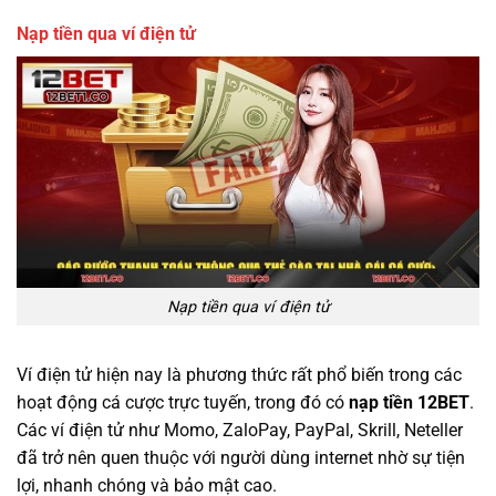
Nạp tiền qua ví điện tử
Nạp tiền qua ví điện tử
Ví điện tử hiện nay là phương thức rất phổ biến trong các
hoạt động cá cược trực tuyến, trong đó có
nạp tiền 12BET
.
Các ví điện tử như Momo, ZaloPay, PayPal, Skrill, Neteller
đã trở nên quen thuộc với người dùng internet nhờ sự tiện
lợi, nhanh chóng và bảo mật cao.