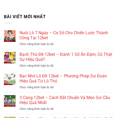
BÀI VIẾT MỚI NHẤT
Nuôi Lô 7 Ngày – Cơ Sở Cho Chiến Lược Thành
Công Tại 12bet
ở
Chức năng bình luận bị tắt
Nuôi
Lô
Bạch Thủ Đề 12bet – Đánh 1 Số Ăn Đậm, Có Thật
7
Sự Hiệu Quả?
Ngày
ở
Chức năng bình luận bị tắt
–
Bạch
Cơ
Thủ
Bạc Nhớ Lô Đề 12bet – Phương Pháp Dự Đoán
Sở
Đề
Cho
Hiệu Quả Từ Lô Thủ
12bet
Chiến
ở
Chức năng bình luận bị tắt
–
Lược
Bạc
Đánh
Thành
Nhớ
3 Càng 12bet – Cách Bắt Chuẩn Và Mẹo Soi Cầu
1
Công
Lô
Số
Hiệu Quả Nhất
Tại
Đề
Ăn
12bet
ở
Chức năng bình luận bị tắt
12bet
Đậm,
3
–
Có
Càng