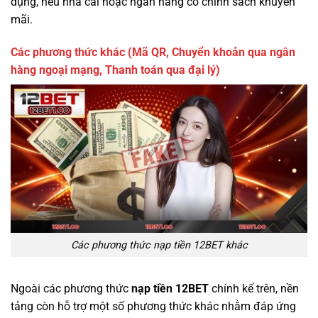
dụng, nếu nhà cái hoặc ngân hàng có chính sách khuyến
mãi.
Các phương thức khác (Mã QR, Chuyển khoản qua ngân
hàng ngoại mạng, Thanh toán qua đại lý)
Các phương thức nạp tiền 12BET khác
Ngoài các phương thức
nạp tiền 12BET
chính kể trên, nền
tảng còn hỗ trợ một số phương thức khác nhằm đáp ứng