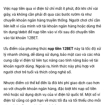
Việc nạp tiền qua ví điện tử chỉ mất ít phút, đôi khi chỉ vài
giây, và không cần phải đi qua các bước rườm rà như
chuyển khoản ngân hàng truyền thống. Người chơi chỉ cần
liên kết ví của mình với tài khoản ngân hàng hoặc dùng thẻ
tín dụng/debit để nạp tiền vào ví rồi sau đó chuyển tiền
vào tài khoản 12BET.
Ưu điểm của phương thức
nạp tiền 12BET
này là tốc độ xử
lý nhanh chóng, dễ dàng sử dụng, bảo mật cao và các nhà
cung cấp ví điện tử liên tục nâng cao tính năng bảo vệ tài
khoản người dùng. Ngoài ra, hình thức này phù hợp với
người chơi trẻ tuổi và thích công nghệ số.
Nhược điểm có thể kể đến là đôi khi phí giao dịch cao hơn
so với chuyển khoản ngân hàng, đặc biệt khi nạp số tiền
nhỏ hoặc sử dụng dịch vụ của ví điện tử quốc tế. Một số ví
điện tử cũng có giới hạn về mức tối đa và tối thiểu cho mỗi